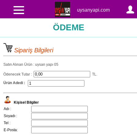
uysanyapi.com
ÖDEME
Sipariş Bilgileri
Satın Alınan Ürün : uysan yapı 05
Ödenecek Tutar :
TL.
Ürün Adedi :
Kişisel Bilgiler
Adı :
Soyadı :
Tel :
E-Posta: